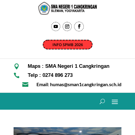
INFO SPMB 2026

Maps : SMA Negeri 1 Cangkringan

Telp : 0274 896 273

Email: humas@sman1cangkringan.sch.id