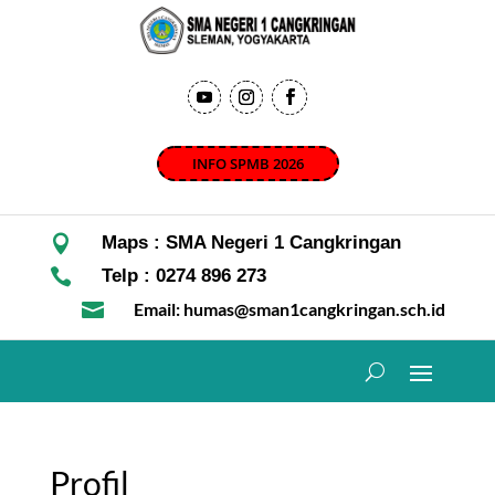
INFO SPMB 2026

Maps : SMA Negeri 1 Cangkringan

Telp : 0274 896 273

Email: humas@sman1cangkringan.sch.id
Profil