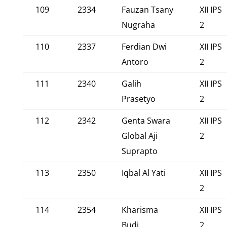
109
2334
Fauzan Tsany
XII IPS
Nugraha
2
110
2337
Ferdian Dwi
XII IPS
Antoro
2
111
2340
Galih
XII IPS
Prasetyo
2
112
2342
Genta Swara
XII IPS
Global Aji
2
Suprapto
113
2350
Iqbal Al Yati
XII IPS
2
114
2354
Kharisma
XII IPS
Budi
2