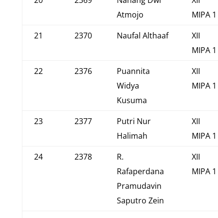
20
2369
Nanang Dwi
XII
Atmojo
MIPA 1
21
2370
Naufal Althaaf
XII
MIPA 1
22
2376
Puannita
XII
Widya
MIPA 1
Kusuma
23
2377
Putri Nur
XII
Halimah
MIPA 1
24
2378
R.
XII
Rafaperdana
MIPA 1
Pramudavin
Saputro Zein