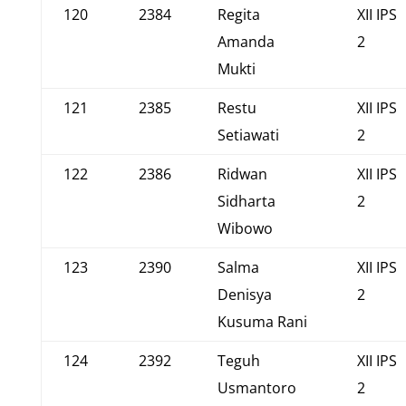
120
2384
Regita
XII IPS
Amanda
2
Mukti
121
2385
Restu
XII IPS
Setiawati
2
122
2386
Ridwan
XII IPS
Sidharta
2
Wibowo
123
2390
Salma
XII IPS
Denisya
2
Kusuma Rani
124
2392
Teguh
XII IPS
Usmantoro
2