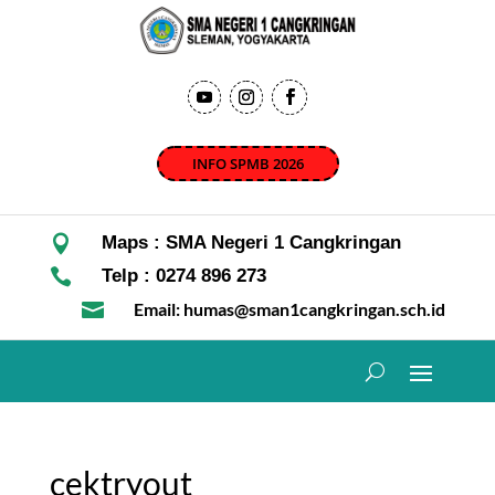
INFO SPMB 2026

Maps : SMA Negeri 1 Cangkringan

Telp : 0274 896 273

Email: humas@sman1cangkringan.sch.id
cektryout