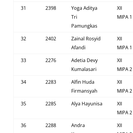
31
2398
Yoga Aditya
XII
Tri
MIPA 1
Pamungkas
32
2402
Zainal Rosyid
XII
Afandi
MIPA 1
33
2276
Adetia Devy
XII
Kumalasari
MIPA 2
34
2283
Alfin Huda
XII
Firmansyah
MIPA 2
35
2285
Alya Hayunisa
XII
MIPA 2
36
2288
Andra
XII