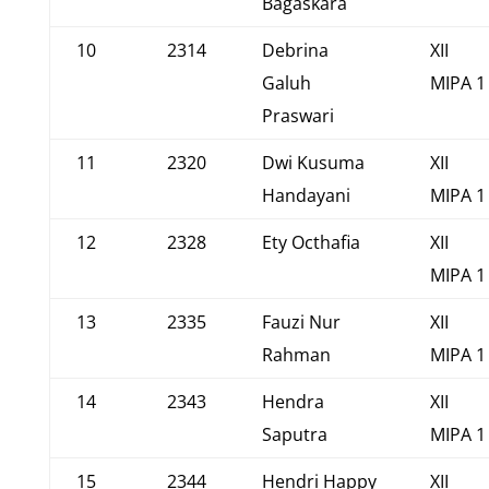
Bagaskara
10
2314
Debrina
XII
Galuh
MIPA 1
Praswari
11
2320
Dwi Kusuma
XII
Handayani
MIPA 1
12
2328
Ety Octhafia
XII
MIPA 1
13
2335
Fauzi Nur
XII
Rahman
MIPA 1
14
2343
Hendra
XII
Saputra
MIPA 1
15
2344
Hendri Happy
XII