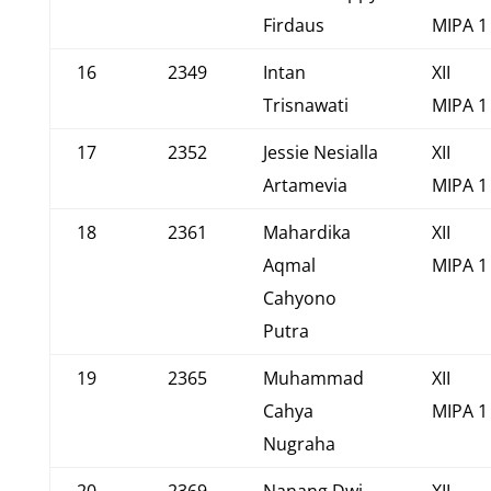
Firdaus
MIPA 1
16
2349
Intan
XII
Trisnawati
MIPA 1
17
2352
Jessie Nesialla
XII
Artamevia
MIPA 1
18
2361
Mahardika
XII
Aqmal
MIPA 1
Cahyono
Putra
19
2365
Muhammad
XII
Cahya
MIPA 1
Nugraha