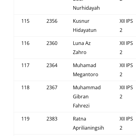
Nurhidayah
115
2356
Kusnur
XII IPS
Hidayatun
2
116
2360
Luna Az
XII IPS
Zahro
2
117
2364
Muhamad
XII IPS
Megantoro
2
118
2367
Muhammad
XII IPS
Gibran
2
Fahrezi
119
2383
Ratna
XII IPS
Aprilianingsih
2