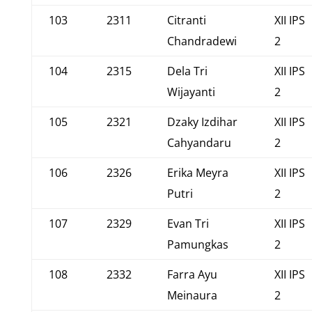
103
2311
Citranti
XII IPS
Chandradewi
2
104
2315
Dela Tri
XII IPS
Wijayanti
2
105
2321
Dzaky Izdihar
XII IPS
Cahyandaru
2
106
2326
Erika Meyra
XII IPS
Putri
2
107
2329
Evan Tri
XII IPS
Pamungkas
2
108
2332
Farra Ayu
XII IPS
Meinaura
2