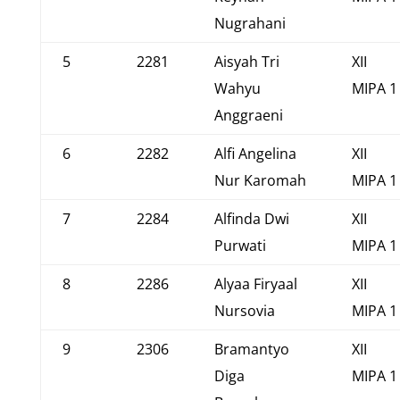
Nugrahani
5
2281
Aisyah Tri
XII
Wahyu
MIPA 1
Anggraeni
6
2282
Alfi Angelina
XII
Nur Karomah
MIPA 1
7
2284
Alfinda Dwi
XII
Purwati
MIPA 1
8
2286
Alyaa Firyaal
XII
Nursovia
MIPA 1
9
2306
Bramantyo
XII
Diga
MIPA 1