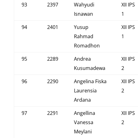
93
2397
Wahyudi
XII IPS
Isnawan
1
94
2401
Yusup
XII IPS
Rahmad
1
Romadhon
95
2289
Andrea
XII IPS
Kusumadewa
2
96
2290
Angelina Fiska
XII IPS
Laurensia
2
Ardana
97
2291
Angellina
XII IPS
Vanessa
2
Meylani