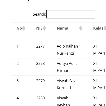
Search:
No
NIS
Nama
Kelas
1
2277
Adib Raihan
XII
Nur Farizi
MIPA 1
2
2278
Aditya Aulia
XII
Farhan
MIPA 1
3
2279
Aisyah Fajar
XII
Kurniati
MIPA 1
4
2280
Aisyah
XII
Reyhan
MIPA 1