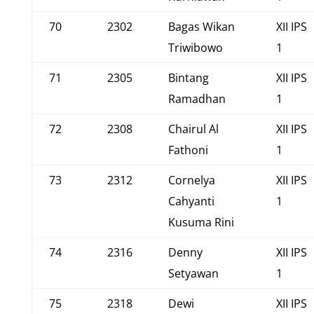
70
2302
Bagas Wikan
XII IPS
Triwibowo
1
71
2305
Bintang
XII IPS
Ramadhan
1
72
2308
Chairul Al
XII IPS
Fathoni
1
73
2312
Cornelya
XII IPS
Cahyanti
1
Kusuma Rini
74
2316
Denny
XII IPS
Setyawan
1
75
2318
Dewi
XII IPS