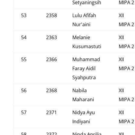
Setyaningsih
MIPA 2
53
2358
Lulu Afifah
XII
Nur'aini
MIPA 2
54
2363
Melanie
XII
Kusumastuti
MIPA 2
55
2366
Muhammad
XII
Faray Aidil
MIPA 2
Syahputra
56
2368
Nabila
XII
Maharani
MIPA 2
57
2371
Nidya Ayu
XII
Indiyani
MIPA 2
58
2372
Ninda Aprilia
XII