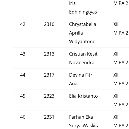
Iris
MIPA 2
Edhiningtyas
42
2310
Chrystabella
XII
Aprilla
MIPA 2
Widyantono
43
2313
Cristian Kesit
XII
Novalendra
MIPA 2
44
2317
Devina Fitri
XII
Ana
MIPA 2
45
2323
Elia Kristanto
XII
MIPA 2
46
2331
Farhan Eka
XII
Surya Waskita
MIPA 2