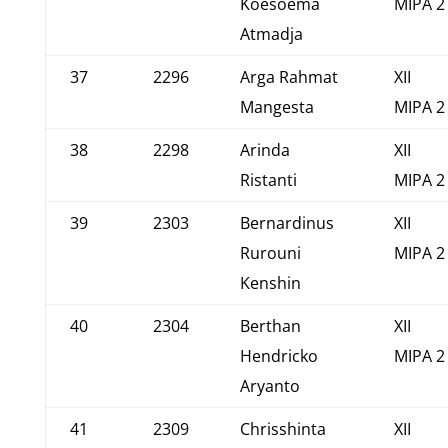
Koesoema
MIPA 2
Atmadja
37
2296
Arga Rahmat
XII
Mangesta
MIPA 2
38
2298
Arinda
XII
Ristanti
MIPA 2
39
2303
Bernardinus
XII
Rurouni
MIPA 2
Kenshin
40
2304
Berthan
XII
Hendricko
MIPA 2
Aryanto
41
2309
Chrisshinta
XII