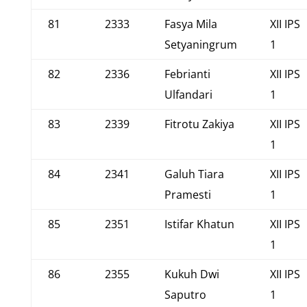
81
2333
Fasya Mila
XII IPS
Setyaningrum
1
82
2336
Febrianti
XII IPS
Ulfandari
1
83
2339
Fitrotu Zakiya
XII IPS
1
84
2341
Galuh Tiara
XII IPS
Pramesti
1
85
2351
Istifar Khatun
XII IPS
1
86
2355
Kukuh Dwi
XII IPS
Saputro
1