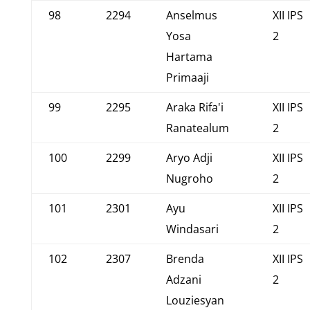
98
2294
Anselmus
XII IPS
Yosa
2
Hartama
Primaaji
99
2295
Araka Rifa'i
XII IPS
Ranatealum
2
100
2299
Aryo Adji
XII IPS
Nugroho
2
101
2301
Ayu
XII IPS
Windasari
2
102
2307
Brenda
XII IPS
Adzani
2
Louziesyan