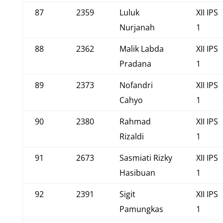
87
2359
Luluk
XII IPS
Nurjanah
1
88
2362
Malik Labda
XII IPS
Pradana
1
89
2373
Nofandri
XII IPS
Cahyo
1
90
2380
Rahmad
XII IPS
Rizaldi
1
91
2673
Sasmiati Rizky
XII IPS
Hasibuan
1
92
2391
Sigit
XII IPS
Pamungkas
1