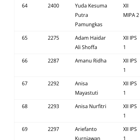
64
2400
Yuda Kesuma
XII
Putra
MIPA 2
Pamungkas
65
2275
Adam Haidar
XII IPS
Ali Shoffa
1
66
2287
Amanu Ridha
XII IPS
1
67
2292
Anisa
XII IPS
Mayastuti
1
68
2293
Anisa Nurfitri
XII IPS
1
69
2297
Ariefanto
XII IPS
Kurniawan
1