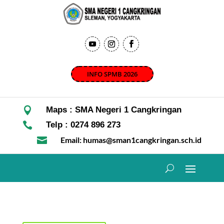
INFO SPMB 2026

Maps : SMA Negeri 1 Cangkringan

Telp : 0274 896 273

Email: humas@sman1cangkringan.sch.id