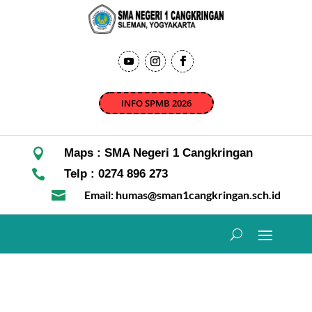
INFO SPMB 2026

Maps : SMA Negeri 1 Cangkringan

Telp : 0274 896 273

Email: humas@sman1cangkringan.sch.id