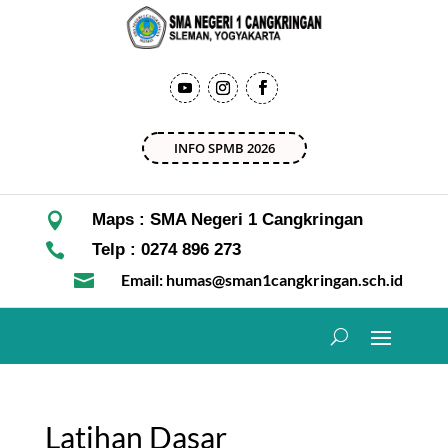
INFO SPMB 2026

Maps : SMA Negeri 1 Cangkringan

Telp : 0274 896 273

Email: humas@sman1cangkringan.sch.id
Latihan Dasar