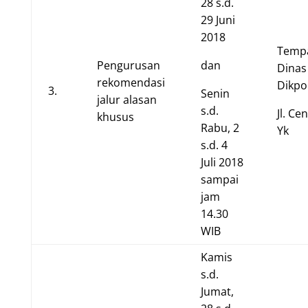
28 s.d.
29 Juni
2018
Tempa
Pengurusan
dan
Dinas
rekomendasi
Dikpo
3.
Senin
jalur alasan
s.d.
Jl. Ce
khusus
Rabu, 2
Yk
s.d. 4
Juli 2018
sampai
jam
14.30
WIB
Kamis
s.d.
Jumat,