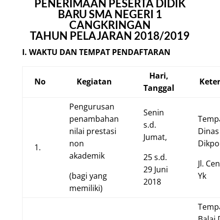
PENERIMAAN PESERTA DIDIK
BARU SMA NEGERI 1
CANGKRINGAN
TAHUN PELAJARAN 2018/2019
I. WAKTU DAN TEMPAT PENDAFTARAN
Hari,
No
Kegiatan
Kete
Tanggal
Pengurusan
Senin
penambahan
Tempa
s.d.
nilai prestasi
Dinas
Jumat,
non
Dikpo
1.
akademik
25 s.d.
Jl. Ce
29 Juni
(bagi yang
Yk
2018
memiliki)
Tempa
Balai