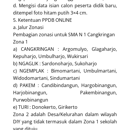
d. Mengisi data isian calon peserta didik baru,
ditempel foto hitam putih 3×4 cm.
5. Ketentuan PPDB ONLINE
a. Jalur Zonasi
Pembagian zonasi untuk SMA N 1 Cangkringan
Zona 1
a) CANGKRINGAN : Argomulyo, Glagaharjo,
Kepuharjo, Umbulharjo, Wukirsari
b) NGAGLIK : Sardonoharjo, Sukoharjo
c) NGEMPLAK : Bimomartani, Umbulmartani,
Widodomartani, Sindumartani
d) PAKEM : Candibindangun, Hargobinangun,
Harjobinangun, Pakembinangun,
Purwobinangun
e) TURI : Donokerto, Girikerto
Zona 2 adalah Desa/Kelurahan dalam wilayah
DIY yang tidak termasuk dalam Zona 1 sekolah
yang dituju