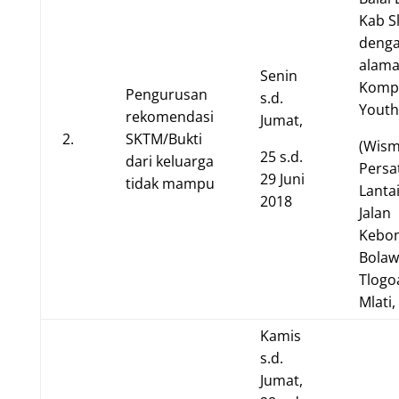
Kab S
deng
alama
Senin
Komp
Pengurusan
s.d.
Youth
rekomendasi
Jumat,
2.
SKTM/Bukti
(Wis
25 s.d.
dari keluarga
Persa
29 Juni
tidak mampu
Lantai
2018
Jalan
Kebo
Bolaw
Tlogo
Mlati
Kamis
s.d.
Jumat,