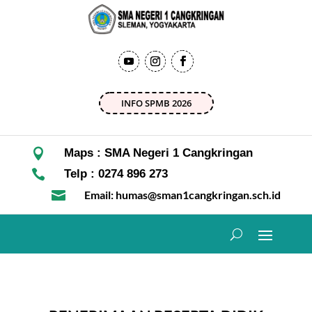
INFO SPMB 2026

Maps : SMA Negeri 1 Cangkringan

Telp : 0274 896 273

Email: humas@sman1cangkringan.sch.id