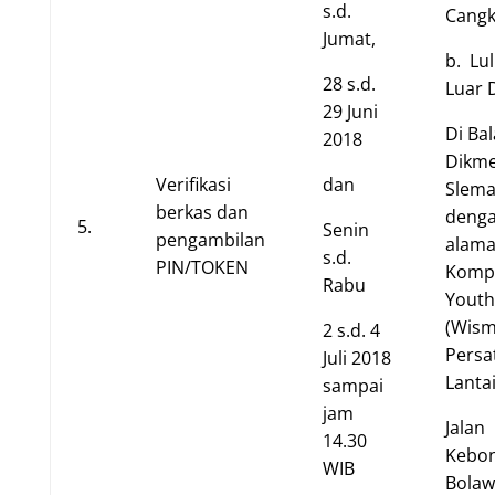
s.d.
Cangk
Jumat,
b. Lu
28 s.d.
Luar D
29 Juni
Di Bal
2018
Dikme
Verifikasi
dan
Slem
berkas dan
deng
5.
Senin
pengambilan
alama
s.d.
PIN/TOKEN
Komp
Rabu
Youth
(Wis
2 s.d. 4
Persa
Juli 2018
Lantai
sampai
jam
Jalan
14.30
Kebo
WIB
Bolaw