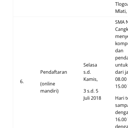
Tlogo
Mlati
SMA N
Cangk
meny
komp
dan
pend
Selasa
untuk
Pendaftaran
s.d.
dari 
Kamis,
08.00 
6.
(online
15.00
mandiri)
3 s.d. 5
Juli 2018
Hari t
samp
denga
16.00
denga