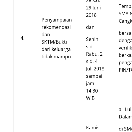
28 s.d.
Tempa
29 Juni
SMA N
2018
Penyampaian
Cangk
rekomendasi
dan
bers
dan
4.
Senin
deng
SKTM/Bukti
s.d.
verifi
dari keluarga
Rabu, 2
berka
tidak mampu
s.d. 4
penga
Juli 2018
PIN/
sampai
jam
14.30
WIB
a. Lu
Dalam
Kamis
di SM