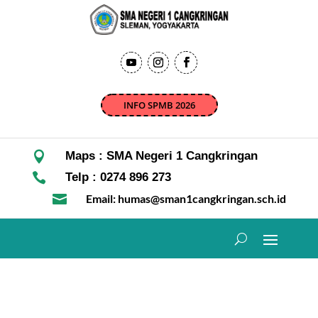
INFO SPMB 2026

Maps : SMA Negeri 1 Cangkringan

Telp : 0274 896 273

Email: humas@sman1cangkringan.sch.id