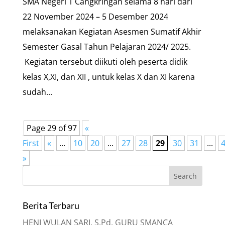
SMA Negeri 1 Cangkringan selama 8 hari dari
22 November 2024 – 5 Desember 2024
melaksanakan Kegiatan Asesmen Sumatif Akhir
Semester Gasal Tahun Pelajaran 2024/ 2025.
Kegiatan tersebut diikuti oleh peserta didik
kelas X,XI, dan XII , untuk kelas X dan XI karena
sudah...
Page 29 of 97
«
First
«
...
10
20
...
27
28
29
30
31
...
»
Berita Terbaru
HENI WULAN SARI, S.Pd. GURU SMANCA