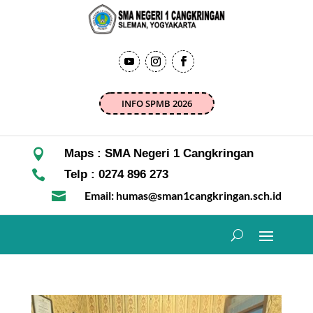
INFO SPMB 2026

Maps : SMA Negeri 1 Cangkringan

Telp : 0274 896 273

Email: humas@sman1cangkringan.sch.id