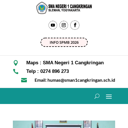
INFO SPMB 2026

Maps : SMA Negeri 1 Cangkringan

Telp : 0274 896 273

Email: humas@sman1cangkringan.sch.id