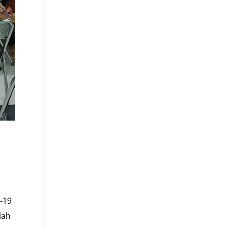
-19
lah