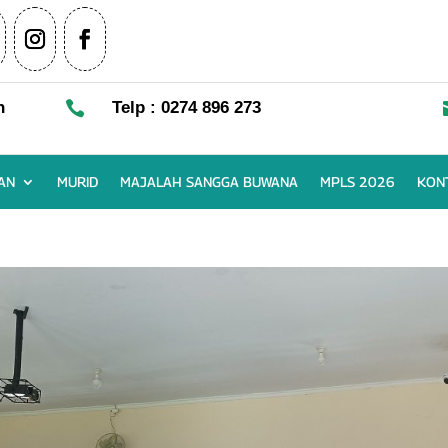
n

Telp : 0274 896 273
AN
MURID
MAJALAH SANGGA BUWANA
MPLS 2026
KON