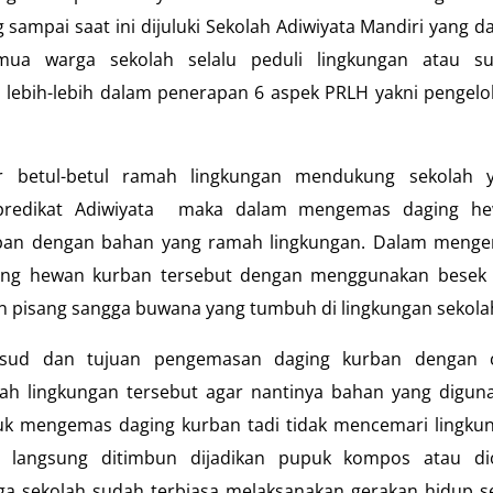
ampai saat ini dijuluki Sekolah Adiwiyata Mandiri yang d
emua warga sekolah selalu peduli lingkungan atau s
ebih-lebih dalam penerapan 6 aspek PRLH yakni pengelo
r betul-betul ramah lingkungan mendukung sekolah 
predikat Adiwiyata maka dalam mengemas daging h
ban dengan bahan yang ramah lingkungan. Dalam meng
ing hewan kurban tersebut dengan menggunakan besek
n pisang sangga buwana yang tumbuh di lingkungan sekola
sud dan tujuan pengemasan daging kurban dengan 
ah lingkungan tersebut agar nantinya bahan yang digun
uk mengemas daging kurban tadi tidak mencemari lingku
a langsung ditimbun dijadikan pupuk kompos atau di
a sekolah sudah terbiasa melaksanakan gerakan hidup s