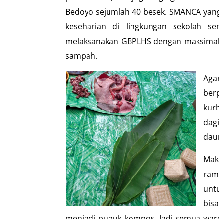
Bedoyo sejumlah 40 besek. SMANCA yang s
keseharian di lingkungan sekolah s
melaksanakan GBPLHS dengan maksimal l
sampah.
Aga
ber
kur
dag
dau
Mak
ram
unt
bis
menjadi pupuk kompos. Jadi semua warg