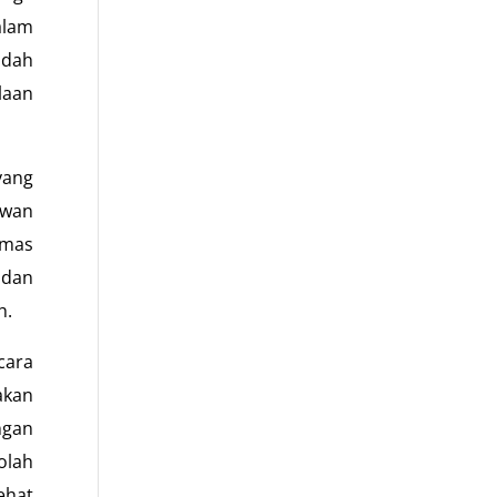
alam
udah
laan
yang
ewan
emas
 dan
h.
cara
akan
ngan
olah
ehat