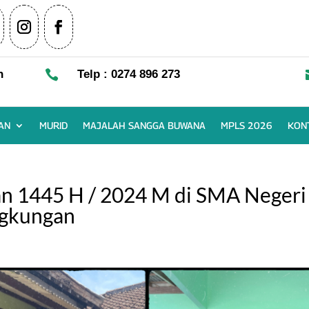
n

Telp : 0274 896 273
AN
MURID
MAJALAH SANGGA BUWANA
MPLS 2026
KON
an 1445 H / 2024 M di SMA Negeri
ngkungan