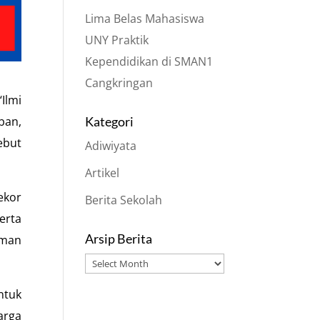
Lima Belas Mahasiswa
UNY Praktik
Kependidikan di SMAN1
Cangkringan
Ilmi
ban,
Kategori
ebut
Adiwiyata
Artikel
ekor
Berita Sekolah
erta
Arsip Berita
aman
Arsip
Berita
ntuk
arga