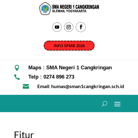
INFO SPMB 2026

Maps : SMA Negeri 1 Cangkringan

Telp : 0274 896 273

Email: humas@sman1cangkringan.sch.id
Fitur