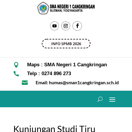
INFO SPMB 2026

Maps : SMA Negeri 1 Cangkringan

Telp : 0274 896 273

Email: humas@sman1cangkringan.sch.id
Kunjungan Studi Tiru