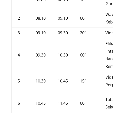
Gur
Wa
2
08.10
09.10
60′
Keb
3
09.10
09.30
20′
Vid
Etik
lin
4
09.30
10.30
60′
dan
Rem
Vid
5
10.30
10.45
15′
Per
Tata
6
10.45
11.45
60′
Sek