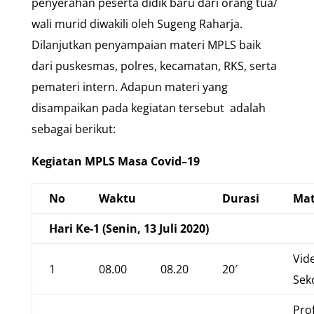
penyerahan peserta didik baru dari orang tua/
wali murid diwakili oleh Sugeng Raharja.
Dilanjutkan penyampaian materi MPLS baik
dari puskesmas, polres, kecamatan, RKS, serta
pemateri intern. Adapun materi yang
disampaikan pada kegiatan tersebut adalah
sebagai berikut:
Kegiatan MPLS Masa Covid–19
No
Waktu
Durasi
Mat
Hari Ke-1 (Senin, 13 Juli 2020)
Vide
1
08.00
08.20
20′
Sek
Prof