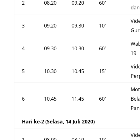
2
08.20
09.20
60′
dan
Vide
3
09.20
09.30
10′
Gur
Wab
4
09.30
10.30
60′
19
Vid
5
10.30
10.45
15′
Per
Mot
6
10.45
11.45
60′
Bel
Pan
Hari ke-2 (Selasa, 14 Juli 2020)
Vide
1
08.00
08.10
10′