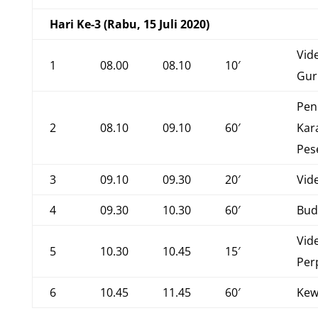
Hari Ke-3 (Rabu, 15 Juli 2020)
Vide
1
08.00
08.10
10′
Gur
Pe
2
08.10
09.10
60′
Kar
Pes
3
09.10
09.30
20′
Vid
4
09.30
10.30
60′
Bud
Vid
5
10.30
10.45
15′
Per
6
10.45
11.45
60′
Kew