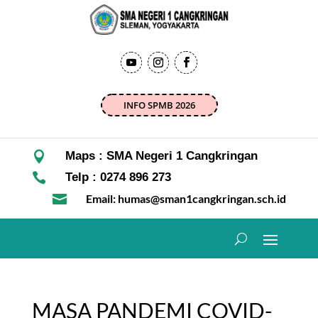
INFO SPMB 2026

Maps : SMA Negeri 1 Cangkringan

Telp : 0274 896 273

Email: humas@sman1cangkringan.sch.id
MASA PANDEMI COVID-