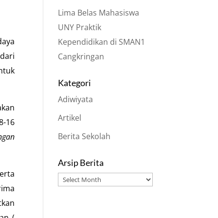
Lima Belas Mahasiswa
UNY Praktik
daya
Kependidikan di SMAN1
dari
Cangkringan
ntuk
Kategori
Adiwiyata
akan
Artikel
8-16
Berita Sekolah
ngan
Arsip Berita
erta
Arsip
rima
Berita
tkan
an (