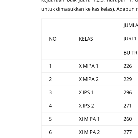
untuk dimasukkan ke kas kelas). Adapun r
JUMLA
JURI 1
NO
KELAS
BU TR
1
X MIPA 1
226
2
X MIPA 2
229
3
X IPS 1
296
4
X IPS 2
271
5
XI MIPA 1
260
6
XI MIPA 2
277