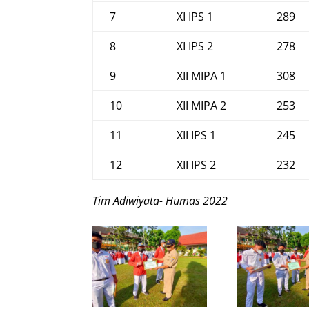
7
XI IPS 1
289
8
XI IPS 2
278
9
XII MIPA 1
308
10
XII MIPA 2
253
11
XII IPS 1
245
12
XII IPS 2
232
Tim Adiwiyata- Humas 2022