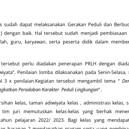
rus sudah dapat melaksanakan Gerakan Peduli dan Berbu
) dengan baik. Hal tersebut sudah menjadi pembiasaan 
lah, guru, karyawan, serta peserta didik dalam membe
tersebut perlu diadakan penerapan PRLH dengan diad
yata”. Penilaian lomba dilaksanakan pada Senin-Selasa, 
mal 3 x penilaian.Kegiatan tersebut mengambil tema “
De
ngkatkan Peradaban Karakter Peduli Lingkungan
” .
rsihan kelas, taman adiwiyata kelas , administrasi kelas, s
 , tim juri memutuskan kelas-kelas yang berhak mene
tahun pelajaran 2022/ 2023. Bagi kelas yang mendapa
, dan harapan 2 mendapatkan piagam serta uang pembina