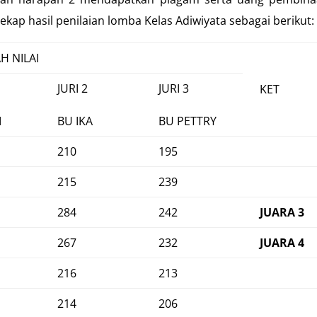
ekap hasil penilaian lomba Kelas Adiwiyata sebagai berikut:
H NILAI
JURI 2
JURI 3
KET
I
BU IKA
BU PETTRY
210
195
215
239
284
242
JUARA 3
267
232
JUARA 4
216
213
214
206