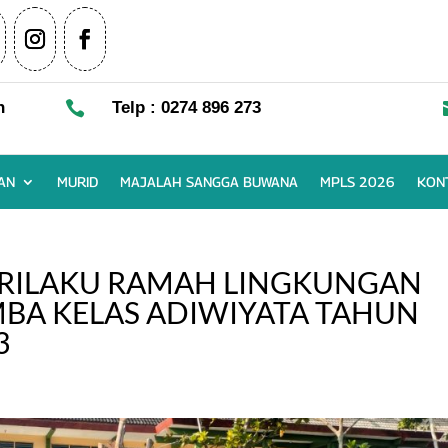
n

Telp : 0274 896 273
AN
MURID
MAJALAH SANGGA BUWANA
MPLS 2026
KON
PERILAKU RAMAH LINGKUNGAN
MBA KELAS ADIWIYATA TAHUN
3