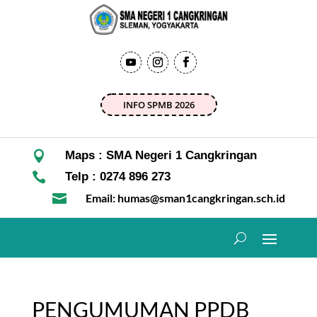
INFO SPMB 2026

Maps : SMA Negeri 1 Cangkringan

Telp : 0274 896 273

Email: humas@sman1cangkringan.sch.id
PENGUMUMAN PPDB