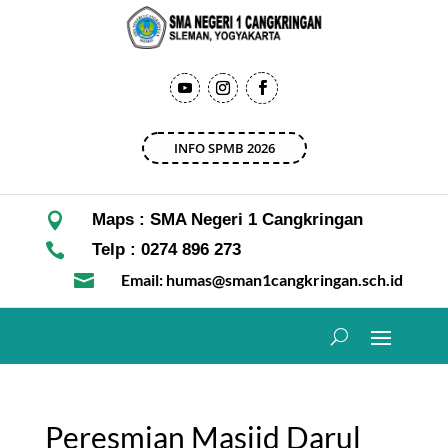
INFO SPMB 2026

Maps : SMA Negeri 1 Cangkringan

Telp : 0274 896 273

Email: humas@sman1cangkringan.sch.id
Peresmian Masjid Darul