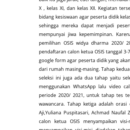
X , kelas XI, dan kelas XII. Kegiatan t
bidang kesiswaan agar peserta didik kela
sehingga mereka dapat menjadi peserta
mempunyai jiwa kepemimpinan. Karena 
pemilihan OSIS widya dharma 2020/ 2
pendaftaran calon ketua OSIS tanggal 3
google form agar peserta didik yang aka
dari rumah masing-masing. Tahap kedua 
seleksi ini juga ada dua tahap yaitu se
menggunakan WhatsApp lalu video call
periode 2020/ 2021, untuk tahap tes te
wawancara. Tahap ketiga adalah orasi 
Aji,Yuliana Puspitasari, Achmad Naufal 
calon ketua OSIS menyampaikan visi-
menyampaikan visi-misi diadakan taha