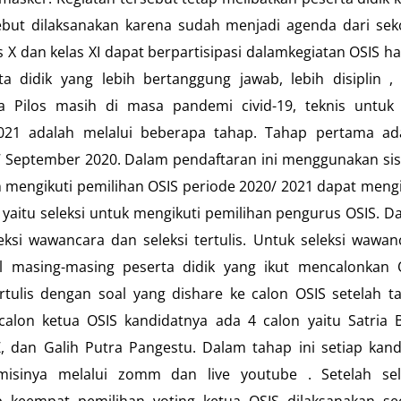
ersebut dilaksanakan karena sudah menjadi agenda dari sek
s X dan kelas XI dapat berpartisipasi dalamkegiatan OSIS ha
 didik yang lebih bertanggung jawab, lebih disiplin ,
Pilos masih di masa pandemi civid-19, teknis untuk 
021 adalah melalui beberapa tahap. Tahap pertama ad
-7 September 2020. Dalam pendaftaran ini menggunakan si
n mengikuti pemilihan OSIS periode 2020/ 2021 dapat mengi
yaitu seleksi untuk mengikuti pemilihan pengurus OSIS. D
leksi wawancara dan seleksi tertulis. Untuk seleksi wawan
 masing-masing peserta didik yang ikut mencalonkan 
rtulis dengan soal yang dishare ke calon OSIS setelah t
calon ketua OSIS kandidatnya ada 4 calon yaitu Satria 
Z, dan Galih Putra Pangestu. Dalam tahap ini setiap kand
misinya melalui zomm dan live youtube . Setelah sel
p keempat pemilihan voting ketua OSIS dilaksanakan se