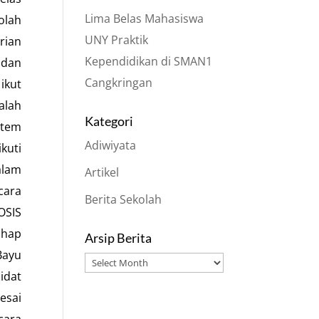
Lima Belas Mahasiswa
olah
UNY Praktik
rian
Kependidikan di SMAN1
 dan
Cangkringan
ikut
alah
Kategori
stem
Adiwiyata
kuti
alam
Artikel
cara
Berita Sekolah
OSIS
ahap
Arsip Berita
Bayu
Arsip
idat
Berita
esai
cara