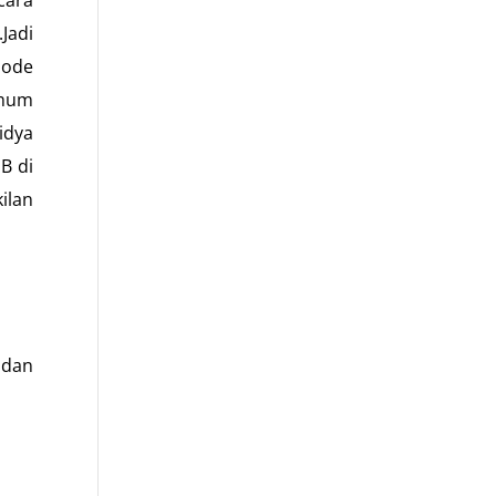
Jadi
iode
Umum
idya
B di
ilan
 dan