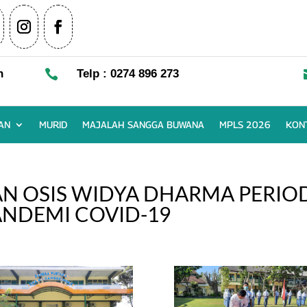
n

Telp : 0274 896 273
AN
MURID
MAJALAH SANGGA BUWANA
MPLS 2026
KON
AN OSIS WIDYA DHARMA PERIO
PANDEMI COVID-19