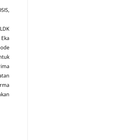
SIS,
 LDK
 Eka
iode
ntuk
rima
atan
arma
nkan