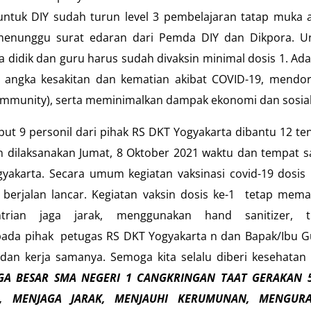
ntuk DIY sudah turun level 3 pembelajaran tatap muka 
 menunggu surat edaran dari Pemda DIY dan Dikpora. U
 didik dan guru harus sudah divaksin minimal dosis 1. Ad
 angka kesakitan dan kematian akibat COVID-19, mendo
immunity), serta meminimalkan dampak ekonomi dan sosial
ut 9 personil dari pihak RS DKT Yogyakarta dibantu 12 te
an dilaksanakan Jumat, 8 Oktober 2021 waktu dan tempat 
akarta. Secara umum kegiatan vaksinasi covid-19 dosis 
berjalan lancar. Kegiatan vaksin dosis ke-1 tetap mema
trian jaga jarak, menggunakan hand sanitizer, t
pada pihak petugas RS DKT Yogyakarta n dan Bapak/Ibu G
 dan kerja samanya. Semoga kita selalu diberi kesehatan 
GA BESAR SMA NEGERI 1 CANGKRINGAN TAAT GERAKAN 
, MENJAGA JARAK, MENJAUHI KERUMUNAN, MENGURA