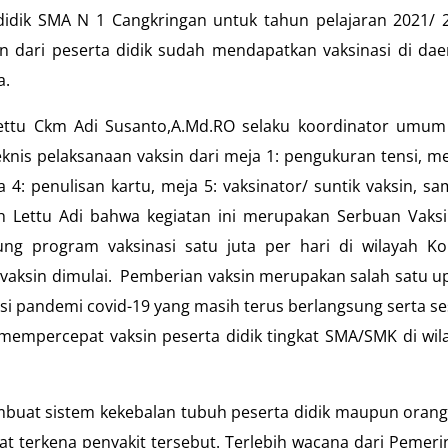
didik SMA N 1 Cangkringan untuk tahun pelajaran 2021/ 
an dari peserta didik sudah mendapatkan vaksinasi di dae
a.
ettu Ckm Adi Susanto,A.Md.RO selaku koordinator umum
knis pelaksanaan vaksin dari meja 1: pengukuran tensi, me
a 4: penulisan kartu, meja 5: vaksinator/ suntik vaksin, sa
h Lettu Adi bahwa kegiatan ini merupakan Serbuan Vaksi
ng program vaksinasi satu juta per hari di wilayah K
 vaksin dimulai. Pemberian vaksin merupakan salah satu u
tasi pandemi covid-19 yang masih terus berlangsung serta se
mempercepat vaksin peserta didik tingkat SMA/SMK di wil
mbuat sistem kekebalan tubuh peserta didik maupun orang
 terkena penyakit tersebut. Terlebih wacana dari Pemeri