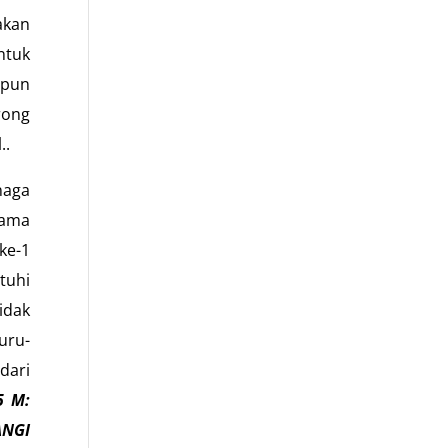
akan
ntuk
apun
rong
..
naga
sama
ke-1
tuhi
idak
uru-
dari
5 M:
NGI