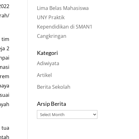
2022
Lima Belas Mahasiswa
rah/
UNY Praktik
Kependidikan di SMAN1
Cangkringan
 tim
ja 2
Kategori
mpai
Adiwiyata
nasi
Artikel
orem
paya
Berita Sekolah
suai
Arsip Berita
ayah
Arsip
Berita
 tua
ntah