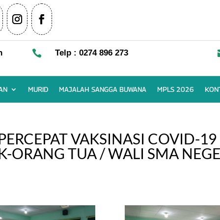
n

Telp : 0274 896 273
AN
MURID
MAJALAH SANGGA BUWANA
MPLS 2026
KON
PERCEPAT VAKSINASI COVID-19
IK-ORANG TUA / WALI SMA NEGE