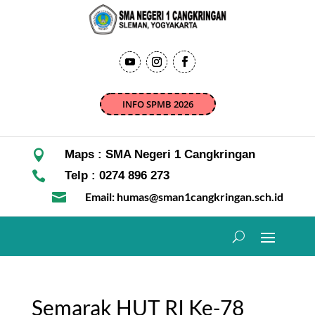
INFO SPMB 2026

Maps : SMA Negeri 1 Cangkringan

Telp : 0274 896 273

Email: humas@sman1cangkringan.sch.id
Semarak HUT RI Ke-78