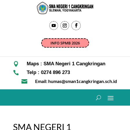
INFO SPMB 2026

Maps : SMA Negeri 1 Cangkringan

Telp : 0274 896 273

Email: humas@sman1cangkringan.sch.id
SMA NEGERI 1