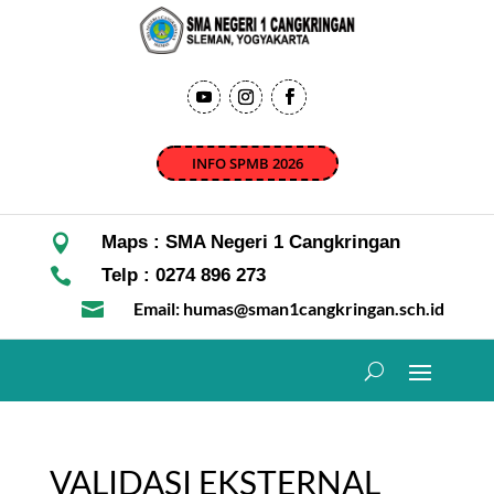
INFO SPMB 2026

Maps : SMA Negeri 1 Cangkringan

Telp : 0274 896 273

Email: humas@sman1cangkringan.sch.id
VALIDASI EKSTERNAL