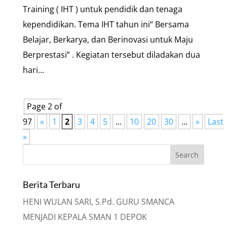
Training ( IHT ) untuk pendidik dan tenaga
kependidikan. Tema IHT tahun ini“ Bersama
Belajar, Berkarya, dan Berinovasi untuk Maju
Berprestasi” . Kegiatan tersebut diladakan dua
hari...
Page 2 of
97
«
1
2
3
4
5
...
10
20
30
...
»
Last
»
Berita Terbaru
HENI WULAN SARI, S.Pd. GURU SMANCA
MENJADI KEPALA SMAN 1 DEPOK