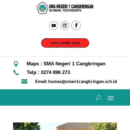
INFO SPMB 2026

Maps : SMA Negeri 1 Cangkringan

Telp : 0274 896 273

Email: humas@sman1cangkringan.sch.id