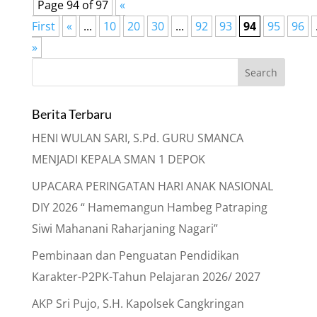
Page 94 of 97
«
First
«
...
10
20
30
...
92
93
94
95
96
»
Berita Terbaru
HENI WULAN SARI, S.Pd. GURU SMANCA
MENJADI KEPALA SMAN 1 DEPOK
UPACARA PERINGATAN HARI ANAK NASIONAL
DIY 2026 “ Hamemangun Hambeg Patraping
Siwi Mahanani Raharjaning Nagari”
Pembinaan dan Penguatan Pendidikan
Karakter-P2PK-Tahun Pelajaran 2026/ 2027
AKP Sri Pujo, S.H. Kapolsek Cangkringan