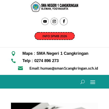
INFO SPMB 2026

Maps : SMA Negeri 1 Cangkringan

Telp : 0274 896 273

Email: humas@sman1cangkringan.sch.id