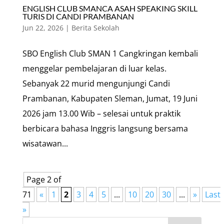
ENGLISH CLUB SMANCA ASAH SPEAKING SKILL
TURIS DI CANDI PRAMBANAN
Jun 22, 2026
|
Berita Sekolah
SBO English Club SMAN 1 Cangkringan kembali
menggelar pembelajaran di luar kelas.
Sebanyak 22 murid mengunjungi Candi
Prambanan, Kabupaten Sleman, Jumat, 19 Juni
2026 jam 13.00 Wib – selesai untuk praktik
berbicara bahasa Inggris langsung bersama
wisatawan...
Page 2 of
71
«
1
2
3
4
5
...
10
20
30
...
»
Last
»