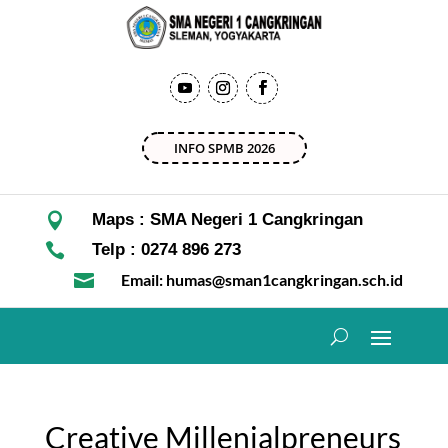
INFO SPMB 2026

Maps : SMA Negeri 1 Cangkringan

Telp : 0274 896 273

Email: humas@sman1cangkringan.sch.id
Creative Millenialpreneurs