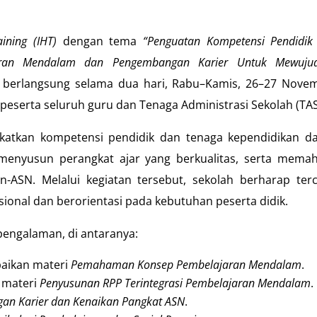
ining (IHT)
dengan tema
“Penguatan Kompetensi Pendidik
aran Mendalam dan Pengembangan Karier Untuk Mewuju
ni berlangsung selama dua hari, Rabu–Kamis, 26–27 Nove
eserta seluruh guru dan Tenaga Administrasi Sekolah (TAS
gkatkan kompetensi pendidik dan tenaga kependidikan d
enyusun perangkat ajar yang berkualitas, serta mema
SN. Melalui kegiatan tersebut, sekolah berharap terc
ional dan berorientasi pada kebutuhan peserta didik.
engalaman, di antaranya:
paikan materi
Pemahaman Konsep Pembelajaran Mendalam
.
 materi
Penyusunan RPP Terintegrasi Pembelajaran Mendalam
.
an Karier dan Kenaikan Pangkat ASN
.