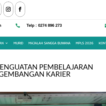
n

Telp : 0274 896 273
AN
MURID
MAJALAH SANGGA BUWANA
MPLS 2026
KON
 PENGUATAN PEMBELAJARAN
GEMBANGAN KARIER