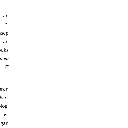
utan
 ini
nsep
atan
buka
nuju
IHT
aran
alam
.
logi
las.
ngan