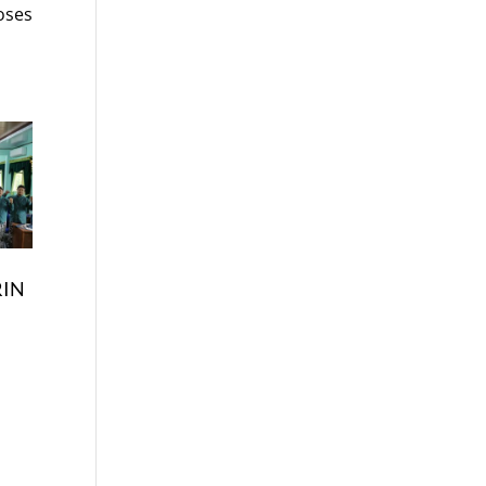
oses
IN