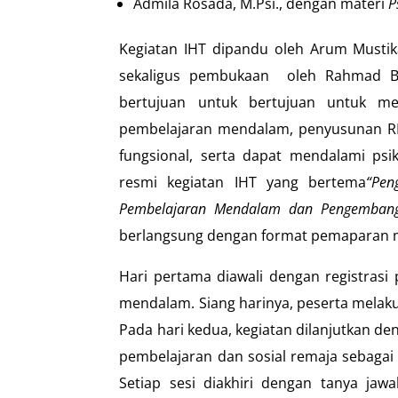
Admila Rosada, M.Psi., dengan materi
P
Kegiatan IHT dipandu oleh Arum Mustik
sekaligus pembukaan oleh Rahmad Budi
bertujuan untuk bertujuan untuk m
pembelajaran mendalam, penyusunan RPP,
fungsional, serta dapat mendalami ps
resmi kegiatan IHT yang bertema
“Pen
Pembelajaran Mendalam dan Pengembanga
berlangsung dengan format pemaparan mat
Hari pertama diawali dengan registras
mendalam. Siang harinya, peserta melak
Pada hari kedua, kegiatan dilanjutkan de
pembelajaran dan sosial remaja sebagai 
Setiap sesi diakhiri dengan tanya jaw