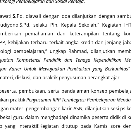
sikologi Pembelajaran dan Sosial Remaja
.
awati,
S.
Pd. diawali dengan doa dilanjutkan dengan samb
yono,S.Pd. selaku Plh. Kepala Sekolah.“ Kegiatan IHT
emberikan pemahaman dan keterampilan tentang ko
 kebijakan terbaru terkait angka kredit dan jenjang jab
ikologi pembelajaran,” ungkap Rahmad, dilanjutkan mem
guatan Kompetensi Pendidik dan Tenaga Kependidikan Me
n Karier Untuk Mewujudkan Pendidikan yang Berkualitas”
eri, diskusi, dan praktik penyusunan perangkat ajar.
i peserta, pembukaan, serta pendalaman konsep pembelaj
ukan praktik
Penyusunan RPP Terintegrasi Pembelajaran Mend
ngan materi pengembangan karir ASN, dilanjutkan sesi psiko
bekal guru dalam menghadapi dinamika peserta didik di ke
ab yang interaktif.Kegiatan ditutup pada Kamis sore de