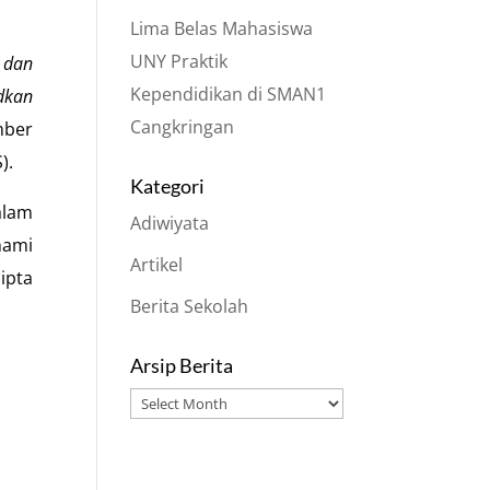
Lima Belas Mahasiswa
UNY Praktik
 dan
Kependidikan di SMAN1
dkan
Cangkringan
mber
).
Kategori
alam
Adiwiyata
hami
Artikel
ipta
Berita Sekolah
Arsip Berita
Arsip
Berita