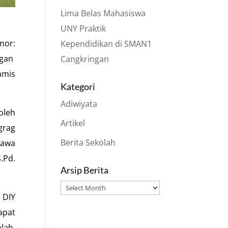
Lima Belas Mahasiswa
UNY Praktik
mor:
Kependidikan di SMAN1
ngan
Cangkringan
amis
Kategori
Adiwiyata
oleh
Artikel
grag
Berita Sekolah
Jawa
.Pd.
Arsip Berita
Arsip
 DIY
Berita
apat
lah.