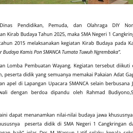
i Dinas Pendidikan, Pemuda, dan Olahraga DIY No
aan Kirab Budaya Tahun 2025, maka SMA Negeri 1 Cangkri
 tahun 2015 melaksanakan kegiatan Kirab Budaya pada K
ar Budaya Kamis Pon SMANCA Tumata Tuwuh Ngrembaka”.
a dan Lomba Pembuatan Wayang
.
Kegiatan tersebut diikuti 
n, peserta didik yang semuanya memakai Pakaian Adat Ga
gan apel di Lapangan Upacara SMANCA selain berbusana 
ali dengan berdoa dipandu oleh Rahmad Budiyono,S
ini dapat menanamkan nilai-nilai budaya jawa khususnya
hususnya peserta didik di SMA Negeri 1 Cangkringan d
an baik” jelas Drs M Warsun Latif selaku kepala seko