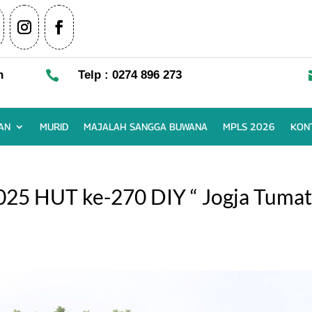
n

Telp : 0274 896 273
AN
MURID
MAJALAH SANGGA BUWANA
MPLS 2026
KON
025 HUT ke-270 DIY “ Jogja Tuma