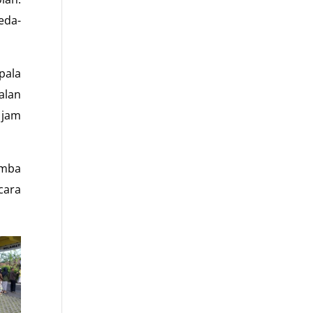
eda-
pala
alan
 jam
omba
cara