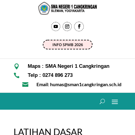
INFO SPMB 2026

Maps : SMA Negeri 1 Cangkringan

Telp : 0274 896 273

Email: humas@sman1cangkringan.sch.id
LATIHAN DASAR