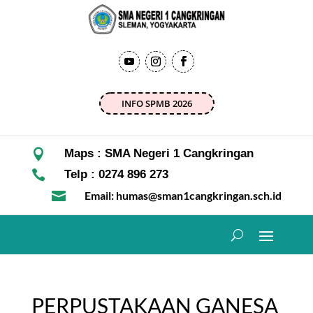
INFO SPMB 2026

Maps : SMA Negeri 1 Cangkringan

Telp : 0274 896 273

Email: humas@sman1cangkringan.sch.id
PERPUSTAKAAN GANESA