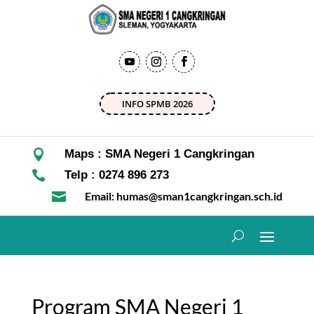
INFO SPMB 2026

Maps : SMA Negeri 1 Cangkringan

Telp : 0274 896 273

Email: humas@sman1cangkringan.sch.id
Program SMA Negeri 1