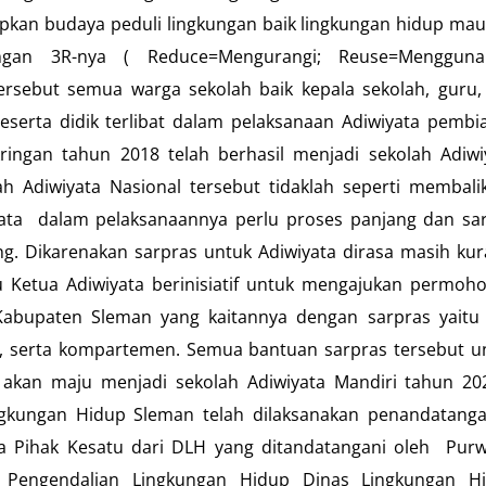
rapkan budaya peduli lingkungan baik lingkungan hidup ma
an 3R-nya ( Reduce=Mengurangi; Reuse=Mengguna
rsebut semua warga sekolah baik kepala sekolah, guru, 
peserta didik terlibat dalam pelaksanaan Adiwiyata pembi
ringan tahun 2018 telah berhasil menjadi sekolah Adiwi
h Adiwiyata Nasional tersebut tidaklah seperti membali
yata dalam pelaksanaannya perlu proses panjang dan sa
 Dikarenakan sarpras untuk Adiwiyata dirasa masih kur
u Ketua Adiwiyata berinisiatif untuk mengajukan permoh
bupaten Sleman yang kaitannya dengan sarpras yaitu 
r, serta kompartemen. Semua bantuan sarpras tersebut u
akan maju menjadi sekolah Adiwiyata Mandiri tahun 2
ngkungan Hidup Sleman telah dilaksanakan penandatang
a Pihak Kesatu dari DLH yang ditandatangani oleh Pur
 Pengendalian Lingkungan Hidup Dinas Lingkungan H