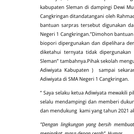
kabupaten Sleman di dampingi Dewi Mus
Cangkringan ditandatangani oleh Rahmad 
bantuan sarpras tersebut digunakan da
Negeri 1 Cangkringan.”Dimohon bantuan 
biopori dipergunakan dan dipelihara de
diketahui ternyata tidak dipergunaka
Sleman” tambahnya.Pihak sekolah menguc
Adiwiyata Kabupaten ) sampai sekara
Adiwiyata di SMA Negeri 1 Cangkringan.
“ Saya selaku ketua Adiwiyata mewakili
selalu mendampingi dan memberi dukun
dan mendukung kami yang tahun 2021 ak
”Dengan lingkungan yang bersih membuat
meningkat, masa depan cerah”.
Humas