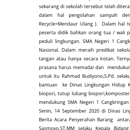
sekarang di sekolah tersebut telah dite
dalam hal pengolahan sampah deng
Recycle=Mendaur Ulang ). Dalam hal te
peserta didik bahkan orang tua / wali 
peduli lingkungan. SMA Negeri 1 Cangk
Nasional. Dalam meraih predikat sekola
tangan atau hanya secara instan. Tern
prasana harus memadai dan mendukung.
untuk itu Rahmad Budiyono,S.Pd. selak
bantuan ke Dinas Lingkungan Hidup Ka
biopori, tutup lubang biopori,komposte
mendukung SMA Negeri 1 Cangkringan 
Senin, 14 September 2020 di Dinas Li
Berita Acara Penyerahan Barang antar
Sasmoyo,ST,MM selaku Kepala Bidang