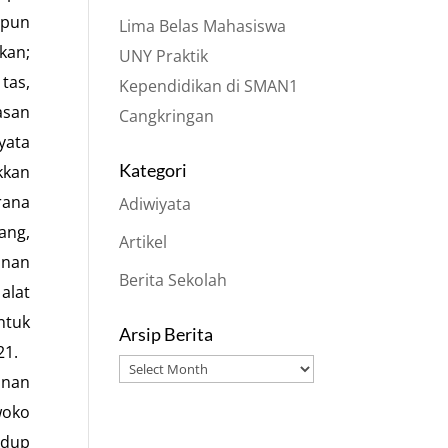
upun
Lima Belas Mahasiswa
kan;
UNY Praktik
tas,
Kependidikan di SMAN1
asan
Cangkringan
yata
Kategori
kkan
rana
Adiwiyata
ang,
Artikel
onan
Berita Sekolah
alat
ntuk
Arsip Berita
021.
Arsip
anan
Berita
woko
idup