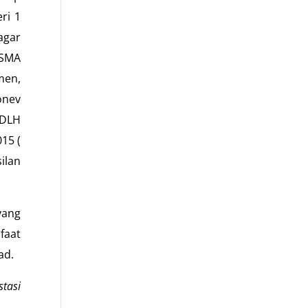
ri 1
agar
 SMA
men,
onev
 DLH
15 (
ilan
yang
faat
ad.
tasi