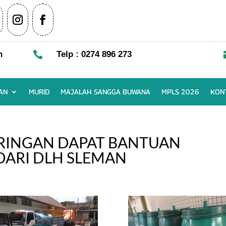
n

Telp : 0274 896 273
AN
MURID
MAJALAH SANGGA BUWANA
MPLS 2026
KON
RINGAN DAPAT BANTUAN
DARI DLH SLEMAN