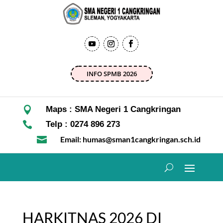
INFO SPMB 2026

Maps : SMA Negeri 1 Cangkringan

Telp : 0274 896 273

Email: humas@sman1cangkringan.sch.id
HARKITNAS 2026 DI