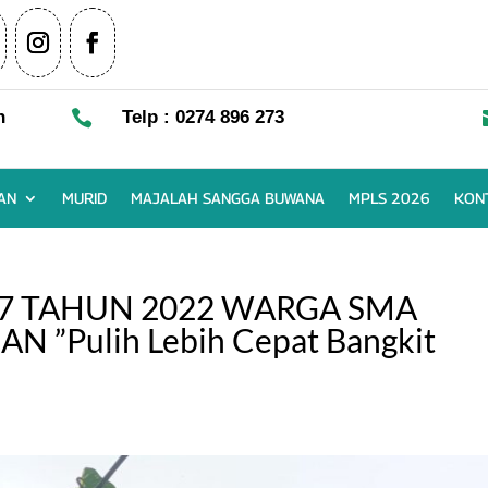
n

Telp : 0274 896 273
AN
MURID
MAJALAH SANGGA BUWANA
MPLS 2026
KON
77 TAHUN 2022 WARGA SMA
 ”Pulih Lebih Cepat Bangkit