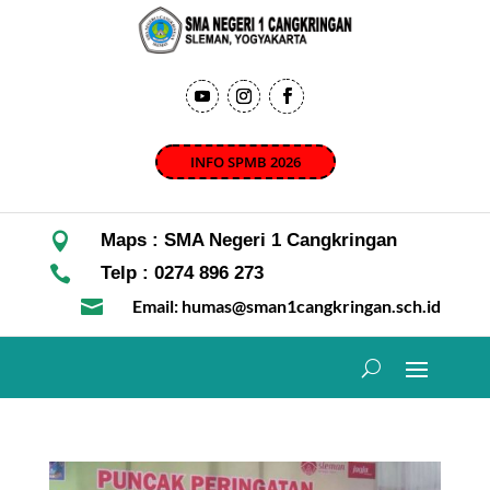
INFO SPMB 2026

Maps : SMA Negeri 1 Cangkringan

Telp : 0274 896 273

Email: humas@sman1cangkringan.sch.id